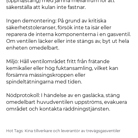
(öppna/stäng) med jämna mellanrum för att
säkerställa att kulan inte fastnar.
Ingen demontering: På grund av kritiska
säkerhetstoleranser, försök inte ta isär eller
reparera de interna komponenterna i en gasventil.
Om ventilen läcker eller inte stängs av, byt ut hela
enheten omedelbart.
Miljö: Håll ventilområdet fritt från frätande
kemikalier eller hög fuktansamling, vilket kan
försämra mässingskroppen eller
spindeltätningarna med tiden.
Nödprotokoll: I händelse av en gasläcka, stäng
omedelbart huvudventilen uppströms, evakuera
området och kontakta räddningstjänsten.
Hot Tags: Kina tillverkare och leverantör av trevägsgasventiler