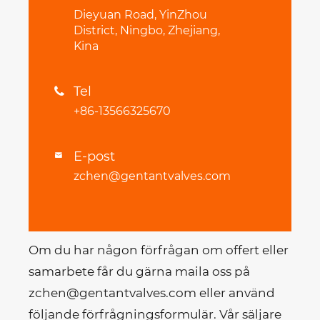
Dieyuan Road, YinZhou
District, Ningbo, Zhejiang,
Kina
Tel

+86-13566325670
E-post

zchen@gentantvalves.com
Om du har någon förfrågan om offert eller
samarbete får du gärna maila oss på
zchen@gentantvalves.com eller använd
följande förfrågningsformulär. Vår säljare