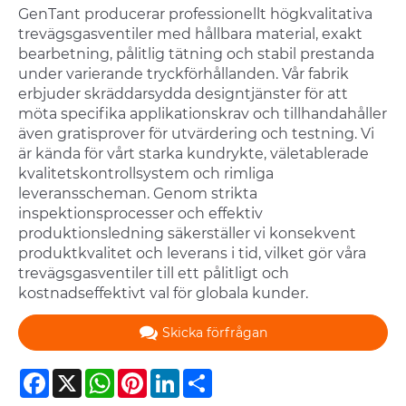
GenTant producerar professionellt högkvalitativa
trevägsgasventiler med hållbara material, exakt
bearbetning, pålitlig tätning och stabil prestanda
under varierande tryckförhållanden. Vår fabrik
erbjuder skräddarsydda designtjänster för att
möta specifika applikationskrav och tillhandahåller
även gratisprover för utvärdering och testning. Vi
är kända för vårt starka kundrykte, väletablerade
kvalitetskontrollsystem och rimliga
leveransscheman. Genom strikta
inspektionsprocesser och effektiv
produktionsledning säkerställer vi konsekvent
produktkvalitet och leverans i tid, vilket gör våra
trevägsgasventiler till ett pålitligt och
kostnadseffektivt val för globala kunder.
Skicka förfrågan
Facebook
X
WhatsApp
Pinterest
LinkedIn
Share