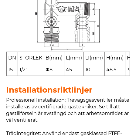
DN
STORLEK
B(mm)
L(mm)
L1(mm)
H(mm)
H1
15
1/2"
Φ8
45
10
48.5
30.
Installationsriktlinjer
Professionell installation: Trevägsgasventiler måste
installeras av certifierade gastekniker. Se till att
gastillförseln är avstängd och att arbetsområdet är
väl ventilerat.
Trådintegritet: Använd endast gasklassad PTFE-