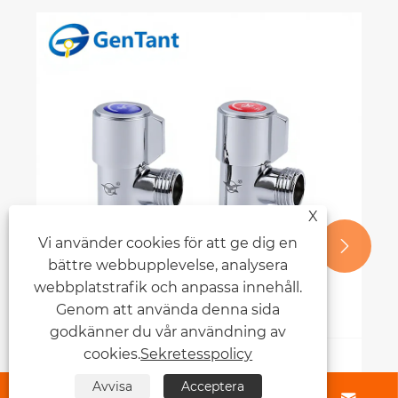
X
Vi använder cookies för att ge dig en


bättre webbupplevelse, analysera
webbplatstrafik och anpassa innehåll.
Genom att använda denna sida
godkänner du vår användning av
cookies.
Sekretesspolicy
Hur förbättrar gasspecifika ventiler
Avvisa
Acceptera
säkerhet och effektivitet?