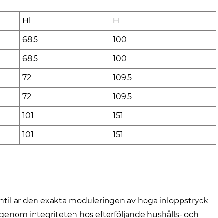
Hl
H
68.5
100
68.5
100
72
109.5
72
109.5
101
151
101
151
til är den exakta moduleringen av höga inloppstryck
därigenom integriteten hos efterföljande hushålls- och