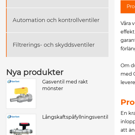
Pro
Automation och kontrollventiler
Våra 
effek
garan
Filtrerings- och skyddsventiler
förlän
Om du
Nya produkter
med G
Gasventil med rakt
levere
mönster
Pro
En kr
Långskaftspåfyllningsventil
inlop
att än