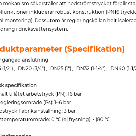
 mekanism säkerställer att nedströmstrycket förblir st
funktioner inkluderar robust konstruktion (PN16 tryckklass
al montering). Dessutom är regleringskällan helt isolerad
dning i dricksvattensystem.
duktparameter (specifikation)
v gängad anslutning
 (1/2")、DN20 (3/4")、DN25 (1")、DN32 (1-1/4")、DN40 (1-1/
sk specifikation
lt tillåtet arbetstryck (PN): 16 bar
regleringsområde (Ps): 1~6 bar
stryck Fabriksinställning: 3 bar
stemperaturområde: 0 ℃ (ej frysning) ~ (80 ℃