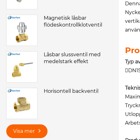
Denna
Nyckel
Magnetisk låsbar
vertik
flödeskontrollklotventil
använ
Pro
Låsbar slussventil med
medelstark effekt
Typ a
DN15
Tekni
Horisontell backventil
Maxima
Tryck
Utlopp
Arbet
Visa mer