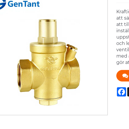
Kraft
att s
att t
instä
uppst
och l
venti
med a
gör a
F