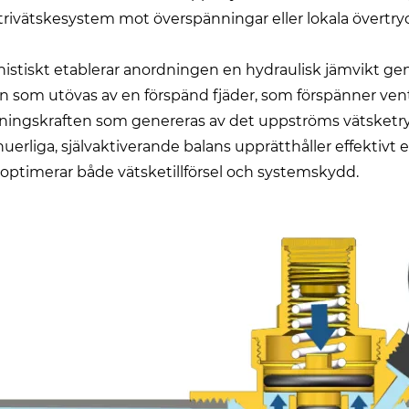
trivätskesystem mot överspänningar eller lokala övertry
istiskt etablerar anordningen en hydraulisk jämvikt gen
en som utövas av en förspänd fjäder, som förspänner ve
ningskraften som genereras av det uppströms vätsketry
uerliga, självaktiverande balans upprätthåller effektivt
t optimerar både vätsketillförsel och systemskydd.