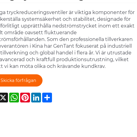
iga tryckreduceringsventiler är viktiga komponenter för
äkerställa systemsäkerhet och stabilitet, designade för
illförlitligt upprätthålla nedströmstrycket inom ett exakt
llt område oavsett fluktuerande
römsförhållanden. Som den professionella tillverkaren
everantören i Kina har GenTant fokuserat på industriell
ltillverkning och global handel i flera år. Vi är utrustade
vancerad och kraftfull produktionsutrustning, vilket
tt vi kan möta olika och krävande kundkrav.
Skicka förfrågan
acebook
X
WhatsApp
Pinterest
LinkedIn
Share