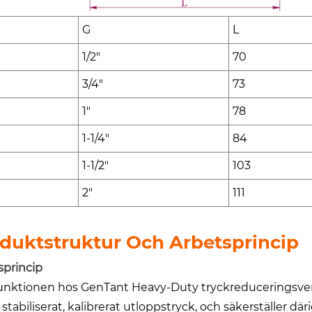
G
L
1/2"
70
3/4"
73
1"
78
1-1/4"
84
1-1/2"
103
2"
111
duktstruktur Och Arbetsprincip
sprincip
unktionen hos GenTant Heavy-Duty tryckreduceringsven
tt stabiliserat, kalibrerat utloppstryck, och säkerställer 