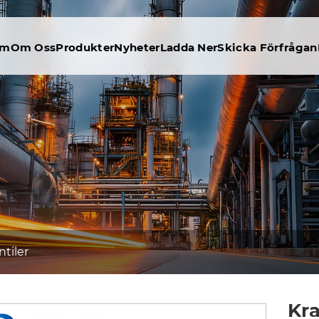
em
Om Oss
Produkter
Nyheter
Ladda Ner
Skicka Förfrågan
tiler
Kra