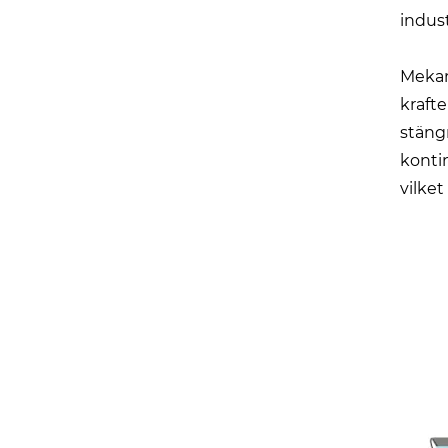
indus
Mekan
kraft
stäng
kontin
vilke