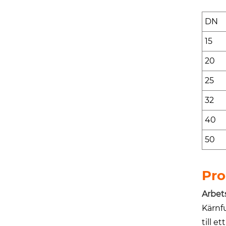
DN
15
20
25
32
40
50
Pro
Arbet
Kärnf
till e