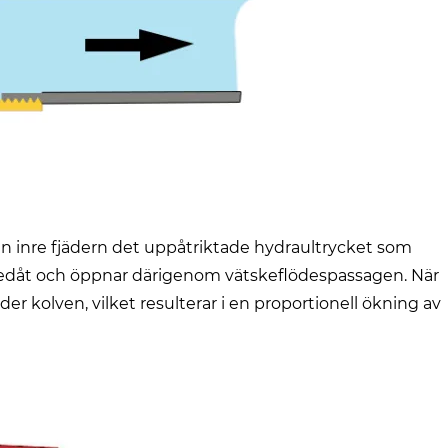
n inre fjädern det uppåtriktade hydraultrycket som
n nedåt och öppnar därigenom vätskeflödespassagen. När
r kolven, vilket resulterar i en proportionell ökning av