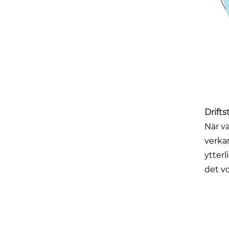
Drift
När v
verka
ytterl
det v