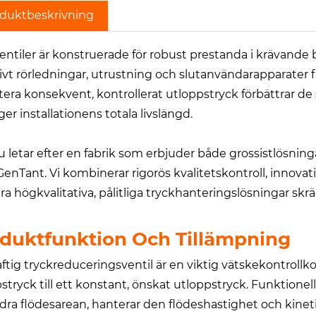
duktbeskrivning
ventiler är konstruerade för robust prestanda i krävande
tivt rörledningar, utrustning och slutanvändarapparater 
tera konsekvent, kontrollerat utloppstryck förbättrar de
ger installationens totala livslängd.
 letar efter en fabrik som erbjuder både grossistlösning
enTant. Vi kombinerar rigorös kvalitetskontroll, innova
ra högkvalitativa, pålitliga tryckhanteringslösningar sk
duktfunktion Och Tillämpning
aftig tryckreduceringsventil är en viktig vätskekontro
pstryck till ett konstant, önskat utloppstryck. Funktion
dra flödesarean, hanterar den flödeshastighet och kinetis