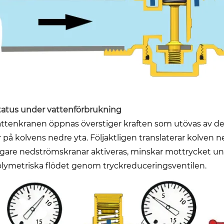
status under vattenförbrukning
attenkranen öppnas överstiger kraften som utövas av de
r på kolvens nedre yta. Följaktligen translaterar kolve
igare nedströmskranar aktiveras, minskar mottrycket unde
olymetriska flödet genom tryckreduceringsventilen.