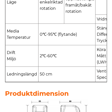
Läge
enkelriktad
framåt/bakåt
rotation
rotation
Vridm
Stängn
Media
0℃-95℃ (flytande)
Differen
Temperatur
Tryck
Köra
Drift
2℃-60℃
Mått
Miljö
(LWH)
Ventilk
Ledningslängd
50 cm
Specifi
Produktdimension