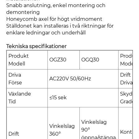
Snabb anslutning, enkel montering och
demontering
Honeycomb axel för högt vridmoment
Ställdonet kan installeras i två riktningar för
enklare ledningar och underhåll
Tekniska specifikationer
Produkt
Produk
OGZ30
OGQ30
Modell
Modell
Driva
Drift
AC220V 50/60Hz
Förse
Driva
Växlande
Skydd
≤15 sek
Tid
Grader
Vinkelslag
Vinkelslag
90°
Kontrol
Drift
360°
öppna/stänga,