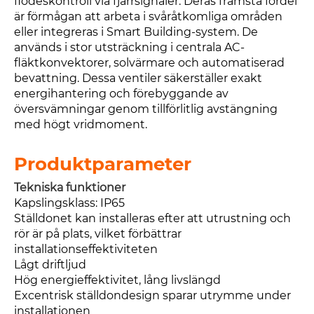
flödeskontroll via fjärrsignaler. Deras främsta fördel
är förmågan att arbeta i svåråtkomliga områden
eller integreras i Smart Building-system. De
används i stor utsträckning i centrala AC-
fläktkonvektorer, solvärmare och automatiserad
bevattning. Dessa ventiler säkerställer exakt
energihantering och förebyggande av
översvämningar genom tillförlitlig avstängning
med högt vridmoment.
Produktparameter
Tekniska funktioner
Kapslingsklass: IP65
Ställdonet kan installeras efter att utrustning och
rör är på plats, vilket förbättrar
installationseffektiviteten
Lågt driftljud
Hög energieffektivitet, lång livslängd
Excentrisk ställdondesign sparar utrymme under
installationen