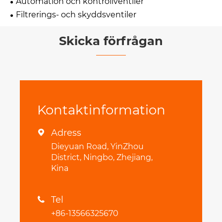
Automation och kontrollventiler
Filtrerings- och skyddsventiler
Skicka förfrågan
Kontaktinformation
Adress

Dieyuan Road, YinZhou
District, Ningbo, Zhejiang,
Kina
Tel

+86-13566325670